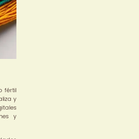
fértil
liza y
itales
nes y