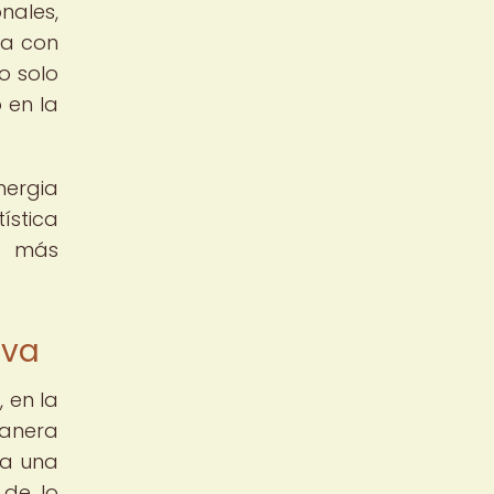
nales,
ía con
no solo
 en la
nergia
ística
z más
iva
 en la
manera
ta una
 de lo