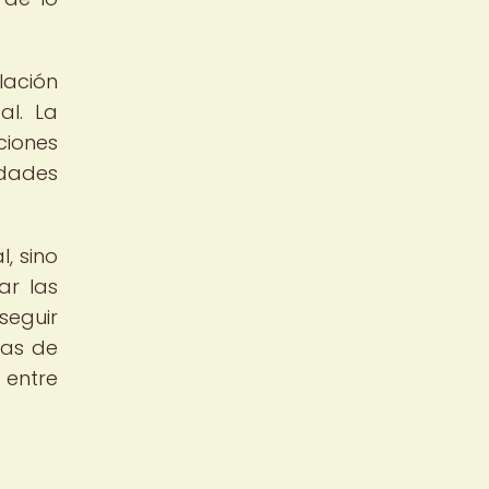
lación
al. La
ciones
idades
, sino
ar las
seguir
mas de
 entre