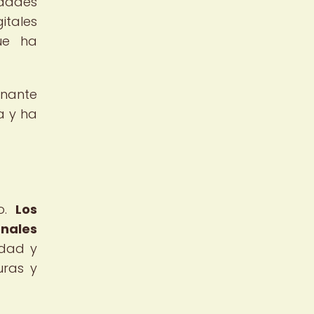
idades
itales
que ha
onante
a y ha
vo.
Los
onales
idad y
uras y