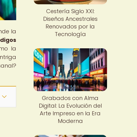
Cestería Siglo XXI:
Diseños Ancestrales
Renovados por la
nde la
Tecnología
digos
ómo la
ntriga
sanal?
Grabados con Alma
Digital: La Evolución del
Arte Impreso en la Era
Moderna