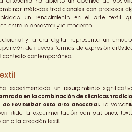
la artesanía ha abierto un abanico de posibil
 combinar métodos tradicionales con procesos dig
piciado un renacimiento en el arte textil, 
ce entre lo ancestral y lo moderno.
radicional y la era digital representa un emoci
 aparición de nuevas formas de expresión artístic
 el contexto contemporáneo.
extil
l ha experimentado un resurgimiento significati
contrado en la combinación de técnicas tradici
de revitalizar este arte ancestral.
La versatil
ermitido la experimentación con patrones, text
n a la creación textil.