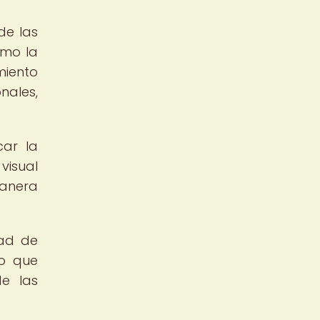
de las
omo la
miento
nales,
car la
visual
manera
dad de
lo que
de las