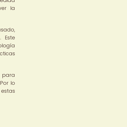
medida
er la
asado,
. Este
ología
ticas
o para
Por lo
 estas