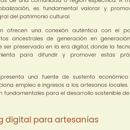
icas de una comunidad o región específica. A 
balización, es fundamental valorar y promov
al del patrimonio cultural.
ién ofrecen una conexión auténtica con el p
ntos ancestrales de generación en generación
e ser preservado en la era digital, donde la tecn
ienta para difundir y promover estas prác
representa una fuente de sustento económic
na empleo e ingresos a los artesanos locales. 
n fundamentales para el desarrollo sostenible de
g digital para artesanías