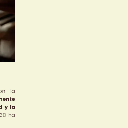
on la
amente
d y la
 3D ha