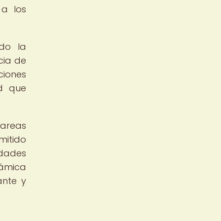
 a los
do la
cia de
ciones
ad que
tareas
mitido
idades
rámica
ante y