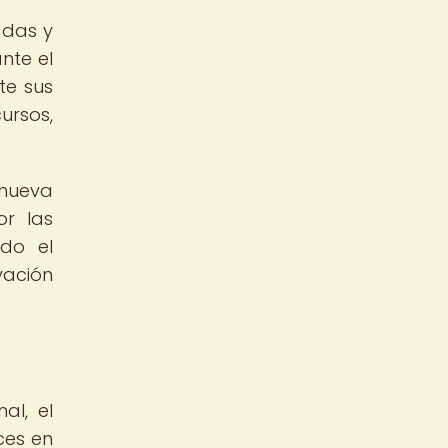
adas y
nte el
te sus
ursos,
 nueva
or las
ido el
vación
al, el
ces en