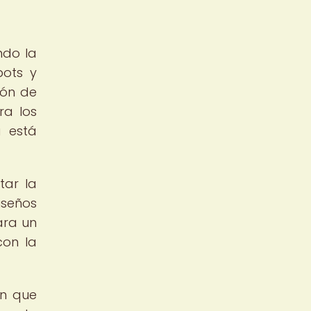
ndo la
bots y
ión de
ra los
a está
tar la
iseños
ara un
con la
en que