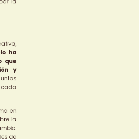
por la
ativa,
olo ha
no que
ión y
guntas
o cada
rma en
bre la
ambio.
les de