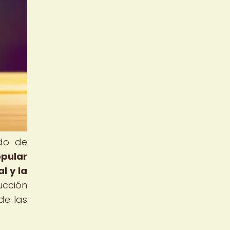
ndo de
opular
l y la
ucción
de las