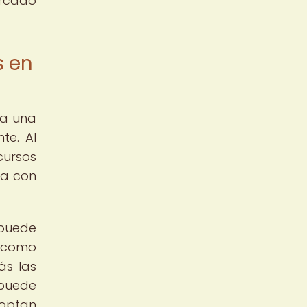
ercado
s en
va una
te. Al
cursos
da con
uede
o como
ás las
 puede
optan