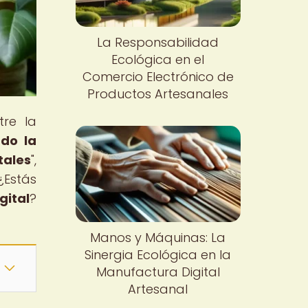
La Responsabilidad
Ecológica en el
Comercio Electrónico de
Productos Artesanales
tre la
do la
tales
",
¿Estás
gital
?
Manos y Máquinas: La
Sinergia Ecológica en la
Manufactura Digital
Artesanal