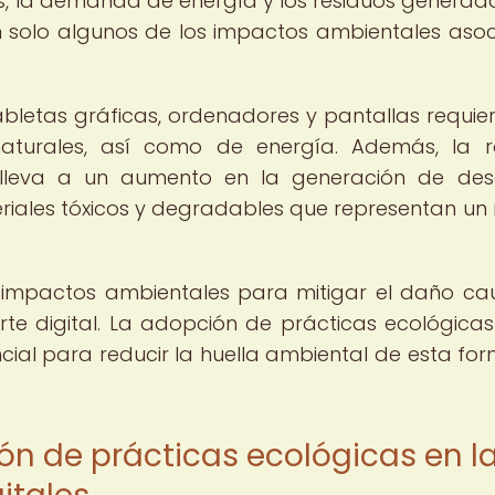
os, la demanda de energía y los residuos generad
n solo algunos de los impactos ambientales aso
abletas gráficas, ordenadores y pantallas requie
 naturales, así como de energía. Además, la 
nlleva a un aumento en la generación de de
eriales tóxicos y degradables que representan un 
s impactos ambientales para mitigar el daño c
te digital. La adopción de prácticas ecológicas
ncial para reducir la huella ambiental de esta fo
ión de prácticas ecológicas en l