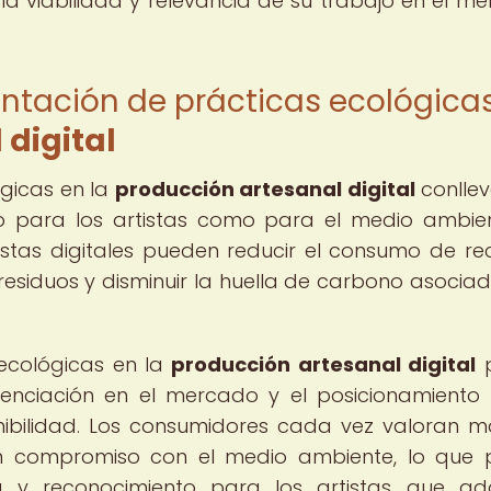
la viabilidad y relevancia de su trabajo en el m
entación de prácticas ecológica
 digital
gicas en la
producción artesanal digital
conlle
nto para los artistas como para el medio ambien
istas digitales pueden reducir el consumo de re
 residuos y disminuir la huella de carbono asocia
 ecológicas en la
producción artesanal digital
p
renciación en el mercado y el posicionamient
nibilidad. Los consumidores cada vez valoran m
 un compromiso con el medio ambiente, lo que
y reconocimiento para los artistas que ad