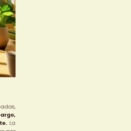
cadas,
argo,
te.
La