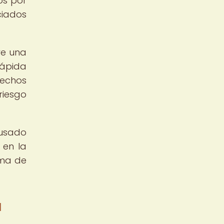
os por
ciados
re una
rápida
sechos
riesgo
ausado
 en la
rma de
a