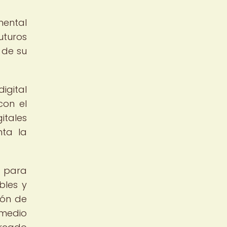
mental
uturos
 de su
igital
con el
itales
nta la
s para
bles y
ión de
 medio