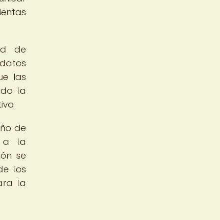
ientas
dad de
 datos
ue las
ndo la
iva.
eño de
 a la
ión se
de los
ara la