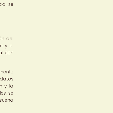
cia se
ón del
n y el
al con
amente
 datos
n y la
es, se
esuena