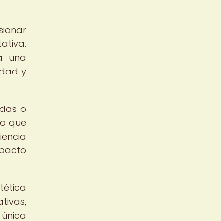
sionar
ativa.
ea una
idad y
adas o
lo que
iencia
mpacto
tética
tivas,
 única