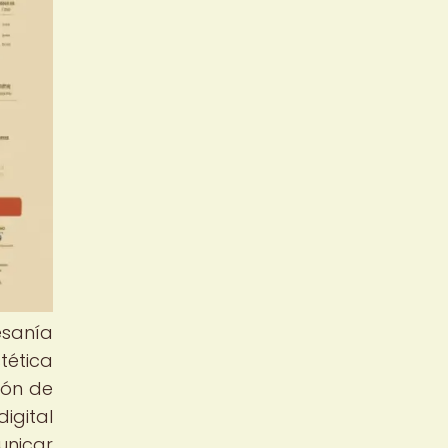
esanía
tética
ión de
igital
unicar