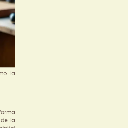
ómo la
 forma
 de la