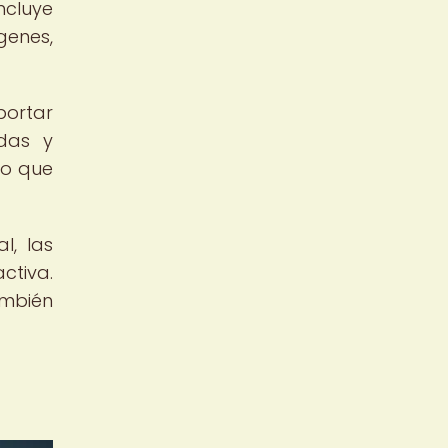
ncluye
genes,
portar
adas y
no que
l, las
ctiva.
ambién