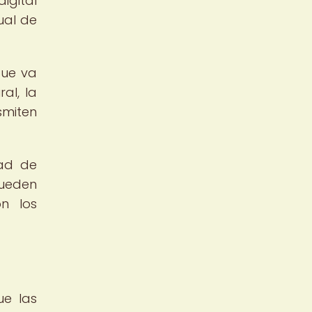
igital
ual de
que va
al, la
smiten
dad de
pueden
on los
ue las