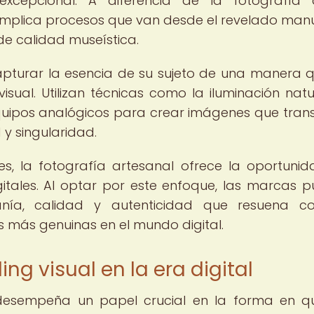
xcepcional. A diferencia de la fotografía d
 implica procesos que van desde el revelado man
de calidad museística.
apturar la esencia de su sujeto de una manera 
sual. Utilizan técnicas como la iluminación natur
quipos analógicos para crear imágenes que tran
 y singularidad.
es, la fotografía artesanal ofrece la oportuni
tales. Al optar por este enfoque, las marcas 
anía, calidad y autenticidad que resuena c
 más genuinas en el mundo digital.
ng visual en la era digital
al desempeña un papel crucial en la forma en q