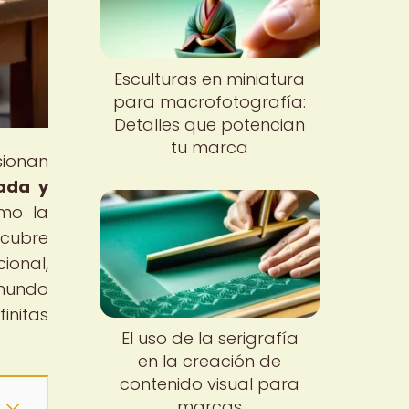
Esculturas en miniatura
para macrofotografía:
Detalles que potencian
tu marca
sionan
ada y
ómo la
scubre
ional,
 mundo
initas
El uso de la serigrafía
en la creación de
contenido visual para
marcas