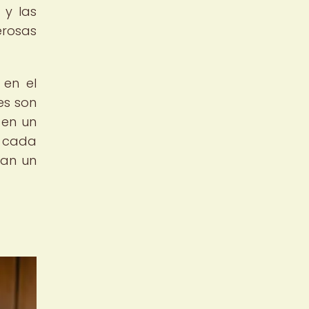
 y las
erosas
 en el
es son
 en un
a cada
ran un