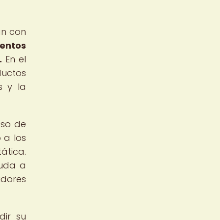
an con
mentos
.
En el
ductos
s y la
eso de
 a los
ática.
yuda a
idores
dir su