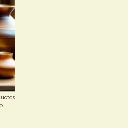
ductos
o.