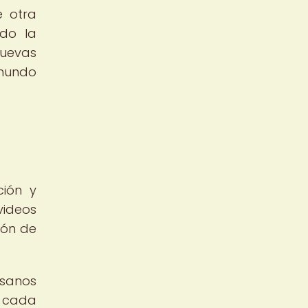
e otra
ndo la
nuevas
 mundo
ión y
videos
ión de
esanos
a cada