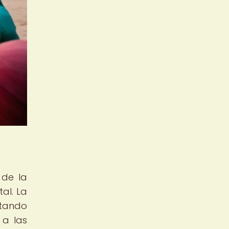
 de la
al. La
ptando
 a las