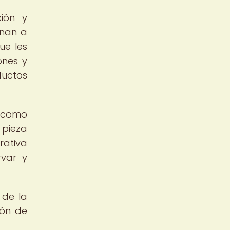
ción y
onan a
ue les
ones y
ductos
n como
 pieza
rativa
rvar y
 de la
ión de