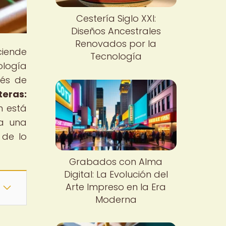
Cestería Siglo XXI:
Diseños Ancestrales
Renovados por la
ciende
Tecnología
ología
vés de
teras:
n está
ra una
 de lo
Grabados con Alma
Digital: La Evolución del
Arte Impreso en la Era
Moderna