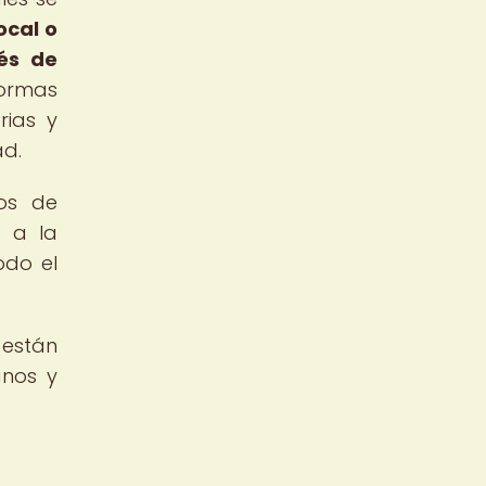
ocal o
és de
ormas
rias y
ad.
nos de
o a la
odo el
 están
anos y