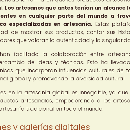
l.
Los artesanos que antes tenían un alcance l
lientes en cualquier parte del mundo a trav
co especializadas en artesanía.
Estas plataf
dad de mostrar sus productos, contar sus histo
res que valoran la autenticidad y la singularid
han facilitado la colaboración entre artesa
tercambio de ideas y técnicas. Esto ha llevad
icos que incorporan influencias culturales de t
al global y promoviendo la diversidad cultural.
les en la artesanía global es innegable, ya que
ductos artesanales, empoderando a los artes
rtesanía tradicional en todo el mundo.
nes y galerías digitales