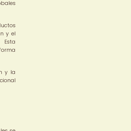
obales
ductos
n y el
. Esta
 forma
n y la
cional
les se