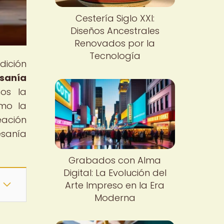
Cestería Siglo XXI:
Diseños Ancestrales
Renovados por la
Tecnología
dición
sanía
mos la
ómo la
eación
esanía
Grabados con Alma
Digital: La Evolución del
Arte Impreso en la Era
Moderna