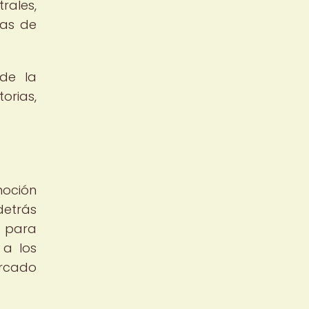
rales,
ras de
de la
orias,
moción
detrás
a para
 a los
ercado