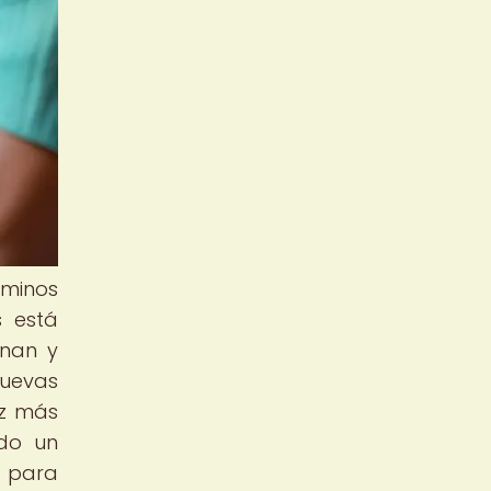
aminos
s está
onan y
nuevas
ez más
ado un
s para