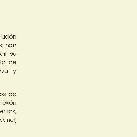
lución
os han
dir su
ata de
ovar y
nos de
nexión
entos,
sanal,