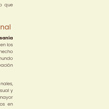
co que
onal
sanía
en los
 hecho
 mundo
eación
nales,
sual y
 mayor
dos en