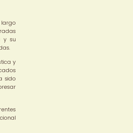
 largo
oradas
a y su
das.
tica y
ncados
a sido
presar
rentes
cional