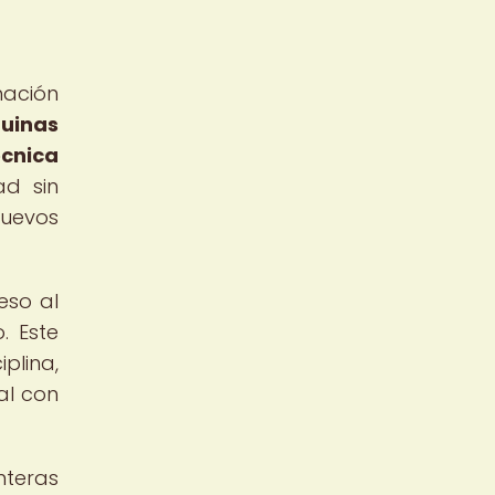
ación
quinas
écnica
ad sin
nuevos
eso al
. Este
plina,
al con
nteras