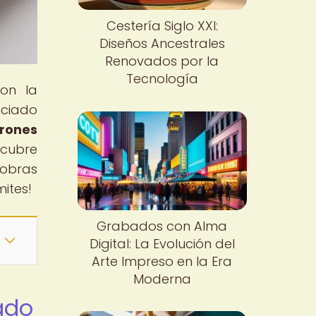
Cestería Siglo XXI:
Diseños Ancestrales
Renovados por la
Tecnología
con la
nciado
rones
scubre
 obras
mites!
Grabados con Alma
Digital: La Evolución del
Arte Impreso en la Era
Moderna
ado