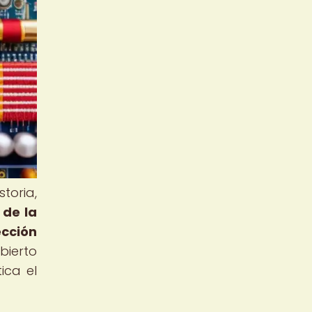
toria,
 de la
cción
ierto
ica el