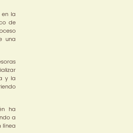
 en la
ico de
roceso
de una
esoras
alizar
a y la
riendo
ién ha
ando a
 línea