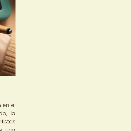
 en el
do, la
istas
 y una