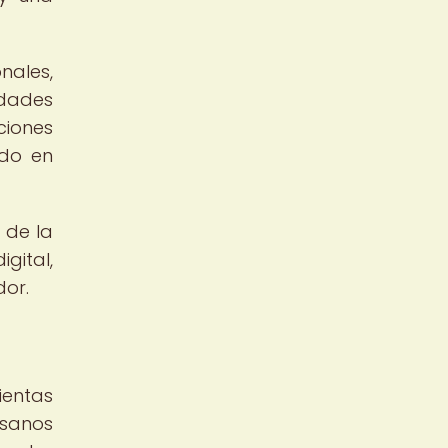
ales,
idades
ciones
ndo en
 de la
gital,
dor.
ientas
esanos