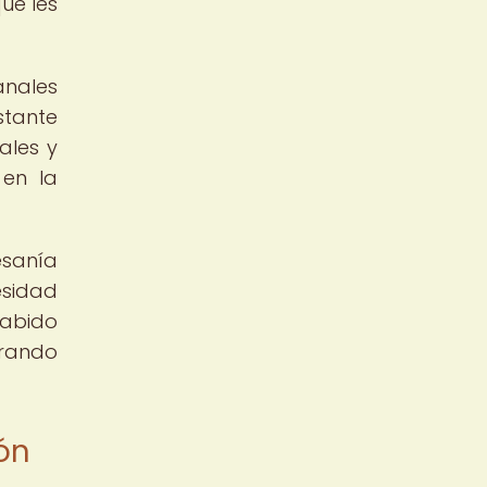
ue les
anales
stante
ales y
 en la
esanía
esidad
sabido
trando
ión