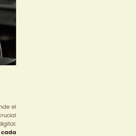
nde el
rucial
gital.
e cada