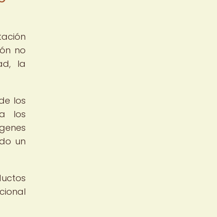
tación
ión no
ad, la
de los
a los
ágenes
ndo un
ductos
cional