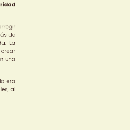
aridad
rregir
rás de
da. La
 crear
an una
la era
es, al