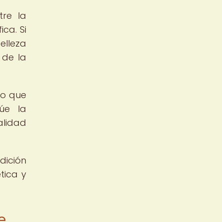
tre la
ca. Si
elleza
 de la
ndo que
túe la
alidad
dición
tica y
e