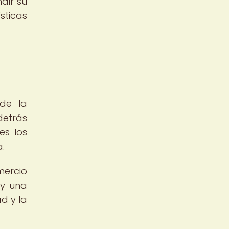
dir su
sticas
nde la
detrás
es los
.
ercio
 y una
d y la