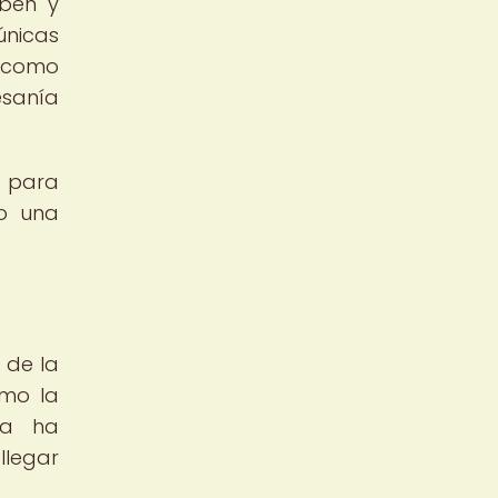
iben y
únicas
o como
esanía
g para
bo una
 de la
omo la
ea ha
llegar