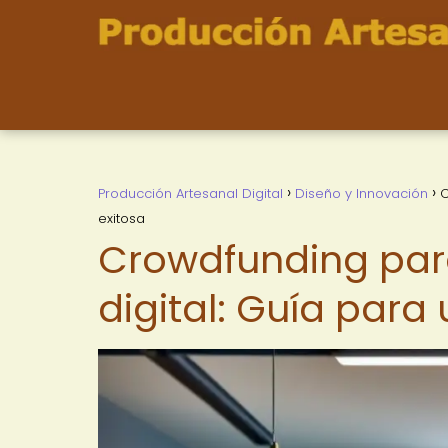
Producción Artesanal Digital
Diseño y Innovación
C
exitosa
Crowdfunding par
digital: Guía par