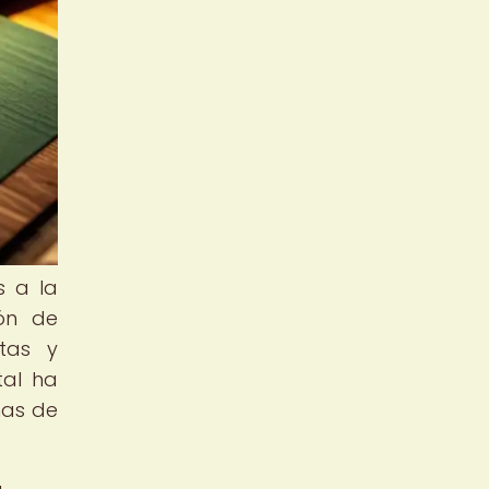
s a la
ión de
tas y
tal ha
mas de