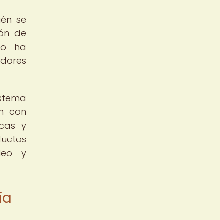
ién se
ión de
ico ha
adores
istema
ón con
icas y
ductos
leo y
ía