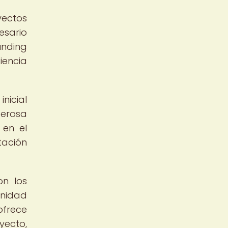
yectos
esario
nding
iencia
nicial
derosa
 en el
tación
on los
unidad
ofrece
yecto,