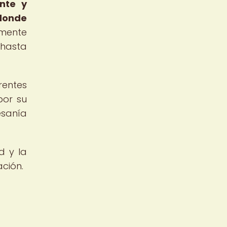
ante y
 donde
amente
 hasta
rentes
por su
esanía
d y la
ción.