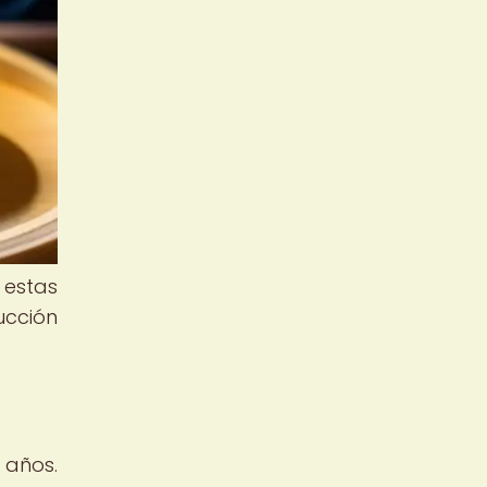
 estas
ucción
 años.