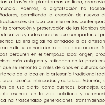
cias a través de plataformas en línea, promovi
undial. Además, la digitalización ha facilit
eñadores, permitiendo la creación de nuevos d
 tradicionales de laca con elementos contempor
en la promoción y preservación de las técnicas de
os educativos y redes sociales que comparten el p
técnica. La era digital ha brindado a los artesa
ransmitir su conocimiento a las generaciones fu
cas perduren en el tiempo.La laca: origen, pro
cnicas más antiguas y refinadas en la producc
en que se remonta a miles de años en culturas c
rtancia de la laca en la artesanía tradicional rad
 de crear diseños intrincados y coloridos. Además, l
etos de uso diario, como cuencos, bandejas, c
ento esencial en la vida cotidiana y ceremon
laca ha trascendido generaciones, transmitiénd