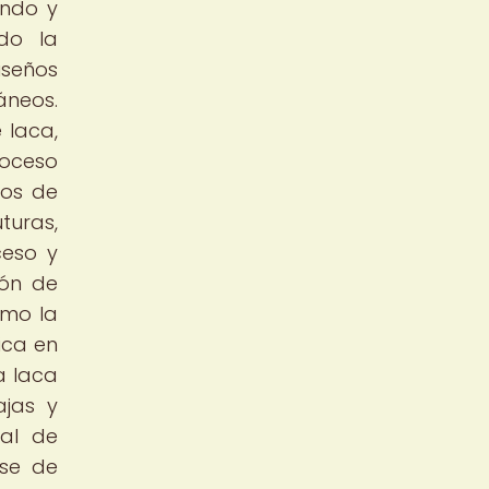
endo y
ado la
iseños
áneos.
 laca,
roceso
nos de
turas,
ceso y
ión de
omo la
ica en
a laca
ajas y
ial de
ose de