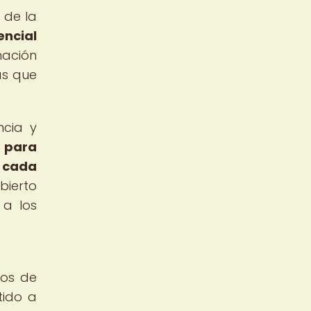
 de la
encial
ación
as que
ncia y
l para
a cada
bierto
 a los
tos de
tido a