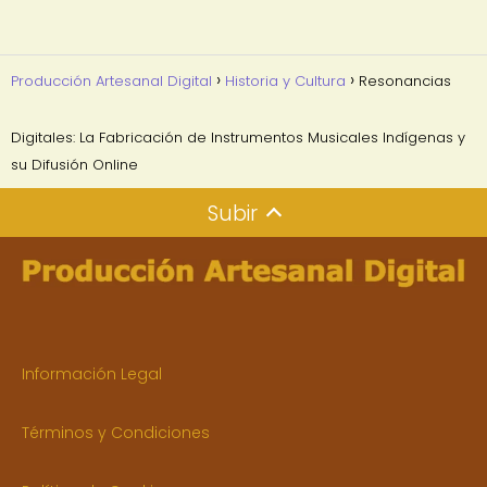
Producción Artesanal Digital
Historia y Cultura
Resonancias
Digitales: La Fabricación de Instrumentos Musicales Indígenas y
su Difusión Online
Subir
Información Legal
Términos y Condiciones