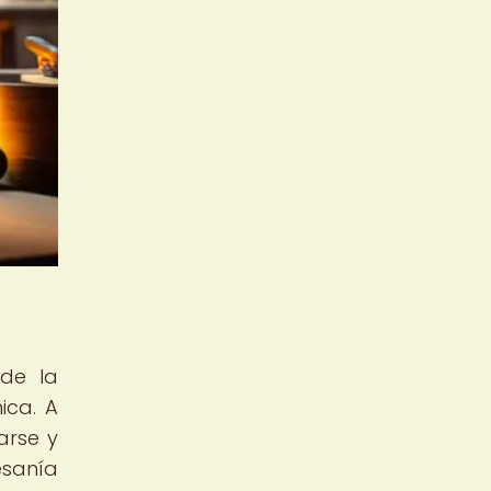
nde la
ica. A
arse y
esanía