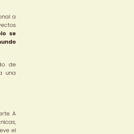
onal a
yectos
lo se
mundo
ndo de
 a una
rte. A
nicas,
eve el