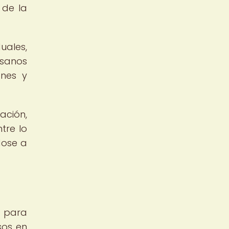
 de la
uales,
esanos
ones y
ación,
tre lo
dose a
o para
sos en