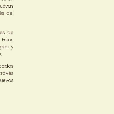
nuevas
és del
des de
 Estos
gros y
.
rcados
través
nuevos