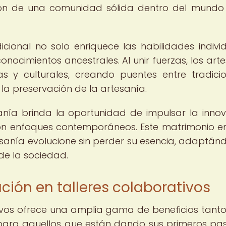
ción de una comunidad sólida dentro del mundo
cional no solo enriquece las habilidades individ
nocimientos ancestrales. Al unir fuerzas, los art
s y culturales, creando puentes entre tradici
la preservación de la artesanía.
nía brinda la oportunidad de impulsar la innov
on enfoques contemporáneos. Este matrimonio en
esanía evolucione sin perder su esencia, adaptán
de la sociedad.
ación en talleres colaborativos
tivos ofrece una amplia gama de beneficios tant
para aquellos que están dando sus primeros pa