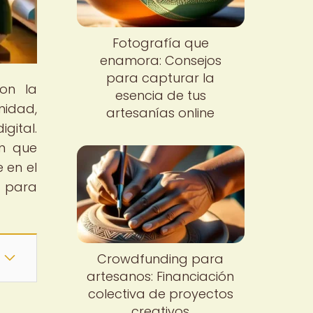
Fotografía que
enamora: Consejos
para capturar la
con la
esencia de tus
idad,
artesanías online
gital.
en que
 en el
e para
Crowdfunding para
artesanos: Financiación
colectiva de proyectos
creativos