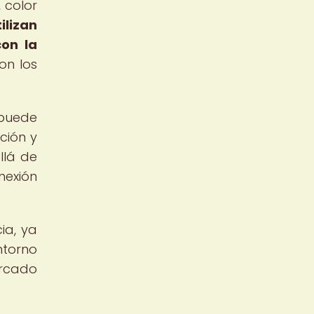
 color
ilizan
con la
on los
 puede
ción y
llá de
nexión
ia, ya
ntorno
ercado