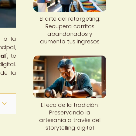
El arte del retargeting:
Recupera carritos
abandonados y
e a la
aumenta tus ingresos
cipal,
al
", te
gital.
 de la
El eco de la tradición:
Preservando la
artesanía a través del
storytelling digital