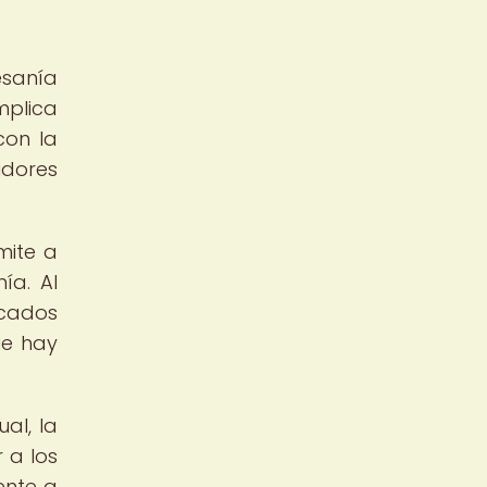
esanía
mplica
con la
dores
mite a
ía. Al
ncados
ue hay
al, la
 a los
ente a