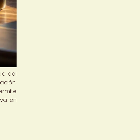
ad del
ación.
ermite
iva en