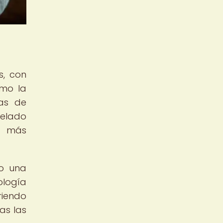
s, con
omo la
zas de
delado
s más
do una
ología
riendo
as las