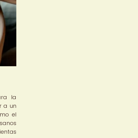
ara la
r a un
omo el
esanos
ientas