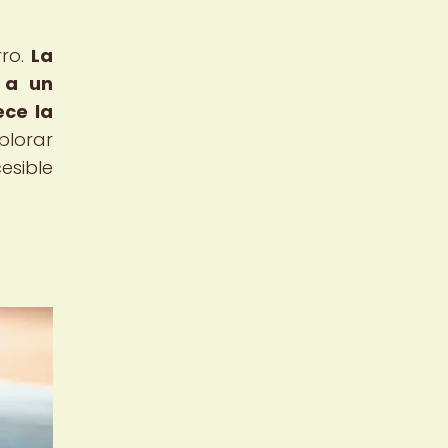
rro.
La
o a un
ece la
plorar
esible