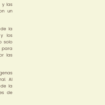
 y las
con un
 de la
 y los
o solo
s para
or las
genas
al. Al
 de la
nes de