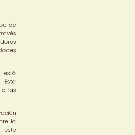
dad de
través
adores
idades
s está
. Esta
 a las
vación
bre la
, este