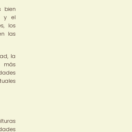
s bien
 y el
s, los
en las
ad, la
ez más
idades
tuales
lturas
idades