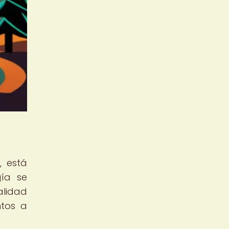
, está
gía se
alidad
ntos a