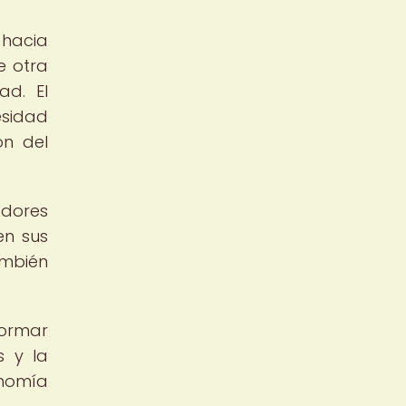
 hacia
e otra
ad. El
esidad
ón del
adores
en sus
ambién
formar
s y la
onomía