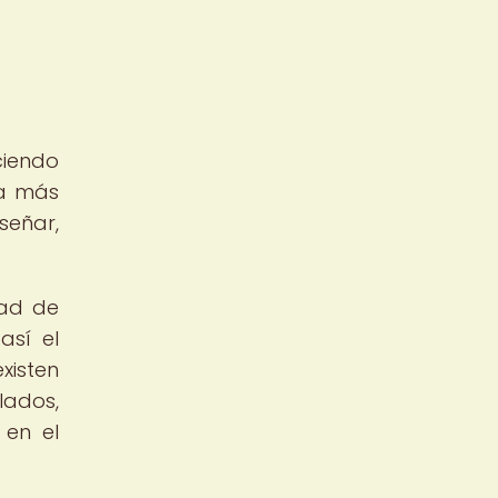
ciendo
ra más
señar,
dad de
así el
xisten
lados,
 en el