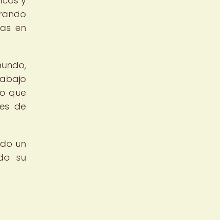
icos y
trando
mas en
mundo,
rabajo
lo que
des de
ado un
ndo su